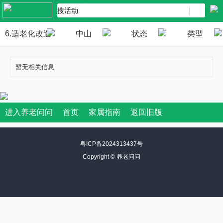
6.适老化改造
中山
状态
类型
暂无相关信息
进入养老问问
首页
家属指南
返回旧版
粤ICP备2024313437号
Copyright ©
养老问问