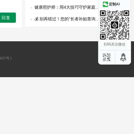
定制AI
健康照护师：用4大技巧守护家庭健康，刚需风口上的温暖新职业
回复
💰 别再错过！您的“长者补贴查询助手”上线了！
扫码关注微信
437号
)