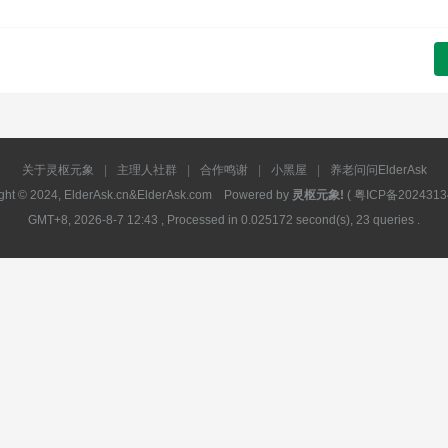
关于灵枢元象
|
主理人社群
|
合作鸣谢
|
小黑屋
|
养老问问ElderAsk
ght © 2024, ElderAsk.cn&ElderAsk.com Powered by
灵枢元象!
(
粤ICP备2024313
GMT+8, 2026-8-7 12:43
, Processed in 0.025172 second(s), 23 queries .