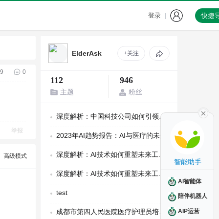
登录
快捷
|
ElderAsk
+关注
9
0
112
946
主题
粉丝
深度解析：中国科技公司如何引领全球创新
举报
2023年AI趋势报告：AI与医疗的未来
深度解析：AI技术如何重塑未来工作模式
高级模式
智能助手
深度解析：AI技术如何重塑未来工作模式
AI智能体
test
陪伴机器人
AIP运营
成都市第四人民医院医疗护理员培训班招生简章