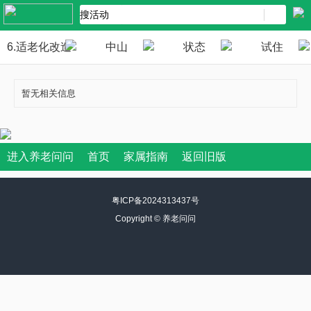
6.适老化改造
中山
状态
试住
暂无相关信息
进入养老问问
首页
家属指南
返回旧版
粤ICP备2024313437号
Copyright ©
养老问问