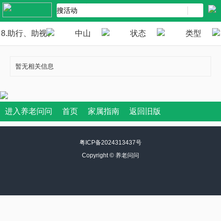
8.助行、助视、
中山
状态
类型
助听
暂无相关信息
进入养老问问
首页
家属指南
返回旧版
粤ICP备2024313437号
Copyright ©
养老问问