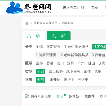
进入养老问问
首页
养老智选-试住试用
活动列表
活 动
商 家
养
»
»
分类
全部
养老院舍
中医药旅居研学
适老化
1.健康管理类
2.老年辅助器具类
3.养老
区域
全部
香港
澳门
深圳
广州
佛山
珠海
类型
全部
线上服务
线下服务
试住
试用
状态
全部
未开始
进行中
已结束
老
共有 0 条信息
默认
按最新
按推荐
按