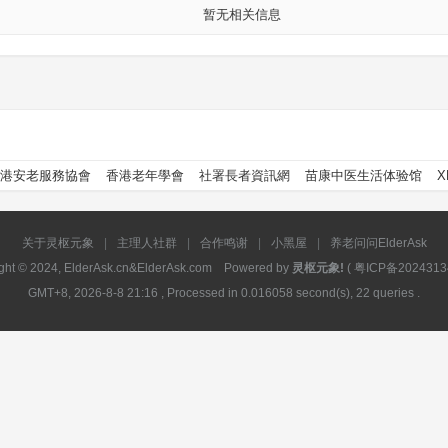
暂无相关信息
港安老服務協會
香港老年學會
社署長者資訊網
苗康中医生活体验馆
X
关于灵枢元象
|
主理人社群
|
合作鸣谢
|
小黑屋
|
养老问问ElderAsk
ght © 2024, ElderAsk.cn&ElderAsk.com Powered by
灵枢元象!
(
粤ICP备2024313
GMT+8, 2026-8-8 21:16
, Processed in 0.016058 second(s), 22 queries .