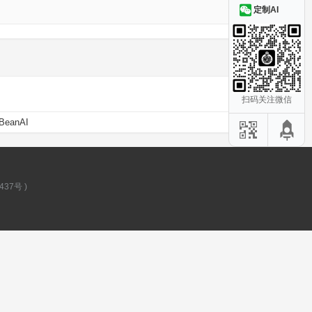
定制AI
扫码关注微信
BeanAI
437号
)