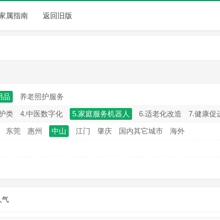
家属指南
返回旧版
用品
养老照护服务
监护类
4.中医数字化
5.家庭服务机器人
6.适老化改造
7.健康促
东莞
惠州
中山
江门
肇庆
国内其它城市
海外
人气