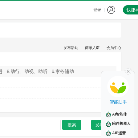
登录
快捷
|
发布活动
商家入驻
会员中心
进
8.助行、助视、助听
9.家务辅助
智能助手
AI智能体
陪伴机器人
搜索
发布活动
AIP运营