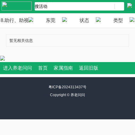
8.助行、助视、
东莞
状态
类型
助听
暂无相关信息
进入养老问问
首页
家属指南
返回旧版
粤ICP备2024313437号
Copyright ©
养老问问