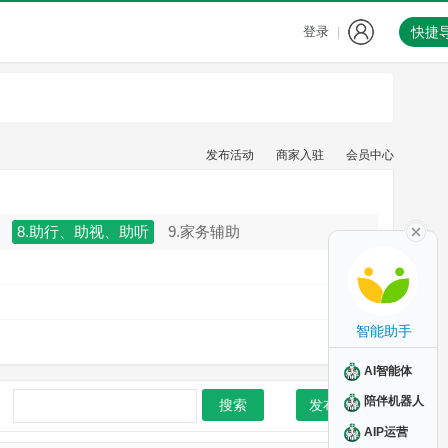
登录
快捷
|
发布活动
商家入驻
会员中心
8.助行、助视、助听
9.家务辅助
智能助手
AI智能体
陪伴机器人
搜索
发布活动
AIP运营