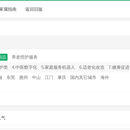
家属指南
返回旧版
用品
养老照护服务
监护类
4.中医数字化
5.家庭服务机器人
6.适老化改造
7.健康促进
海
东莞
惠州
中山
江门
肇庆
国内其它城市
海外
人气