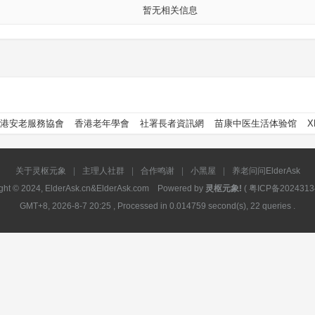
暂无相关信息
港安老服務協會
香港老年學會
社署長者資訊網
苗康中医生活体验馆
X
关于灵枢元象
|
主理人社群
|
合作鸣谢
|
小黑屋
|
养老问问ElderAsk
ght © 2024, ElderAsk.cn&ElderAsk.com Powered by
灵枢元象!
(
粤ICP备2024313
GMT+8, 2026-8-7 20:25
, Processed in 0.014759 second(s), 22 queries .