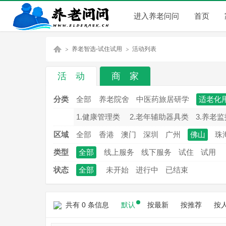
进入养老问问
首页
养老智选-试住试用
活动列表
活 动
商 家
养
»
»
分类
全部
养老院舍
中医药旅居研学
适老化
1.健康管理类
2.老年辅助器具类
3.养老
区域
全部
香港
澳门
深圳
广州
佛山
珠
类型
全部
线上服务
线下服务
试住
试用
状态
全部
未开始
进行中
已结束
老
共有 0 条信息
默认
按最新
按推荐
按