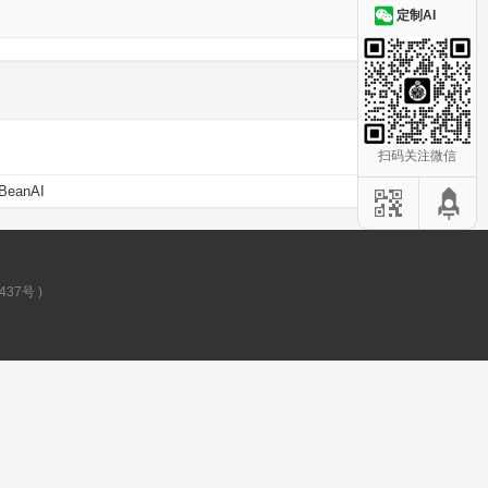
定制AI
扫码关注微信
BeanAI
437号
)