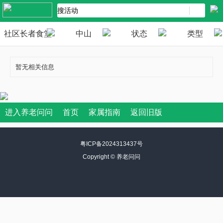
社区长者食堂
中山
状态
类型
暂无相关信息
进入养老问问
首页
家属指南
返回旧版
粤ICP备2024313437号
Copyright ©
养老问问