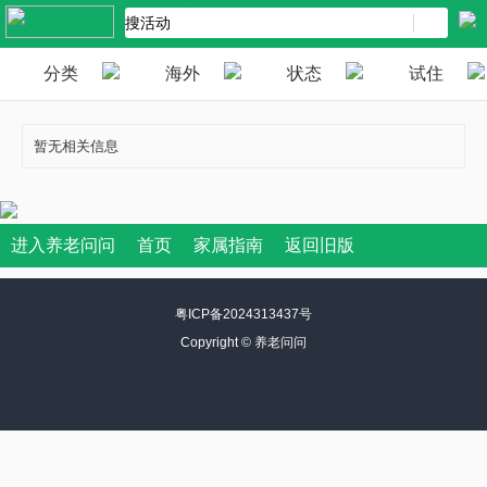
分类
海外
状态
试住
暂无相关信息
进入养老问问
首页
家属指南
返回旧版
粤ICP备2024313437号
Copyright ©
养老问问